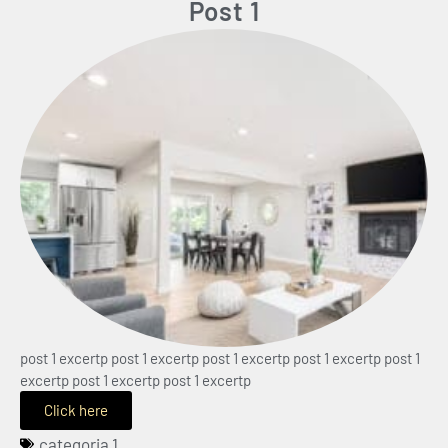
Post 1
post 1 excertp post 1 excertp post 1 excertp post 1 excertp post 1
excertp post 1 excertp post 1 excertp
Click here
categoria 1